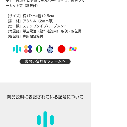
安全（PL法）に対応したカバー付タイプ。
部分フリ
ーカット可（制限付）
​【サイズ】横17cm×縦12.5cm
​【素 材】アクリル（2ｍｍ厚）
​【仕 様】ステップタイプムーブメント
【付属品】
単三電池（動作確認用）
取説・保証書
​【梱包箱】専用梱包箱付
お問い合わせフォームへ
商品説明に表記されている記号について