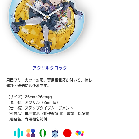
​アクリルクロック
周囲フリーカット対応。
専用梱包箱が付いて、持ち
運び・発送にも便利です。
​【サイズ】26cm×26cm内
​【素 材】アクリル（2mm厚）
​【仕 様】ステップタイプムーブメント
【付属品】
単三電池（動作確認用）
取説・保証書
​【梱包箱】専用梱包箱付