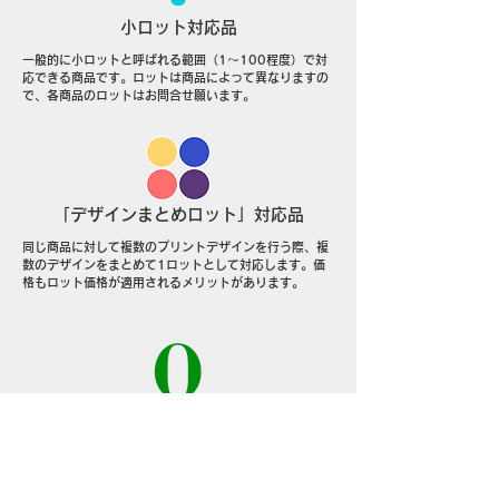
小ロット対応品
一般的に小ロットと呼ばれる範囲（1～100程度）で対
応できる商品です。ロットは商品によって異なりますの
で、各商品のロットはお問合せ願います。
「デザインまとめロット」対応品
同じ商品に対して複数のプリントデザインを行う際、複
数のデザインをまとめて1ロットとして対応します。価
格もロット価格が適用されるメリットがあります。
「​お客様在庫ゼロ」対応品
見本制作を行い、お客様サイドで受注を募って、受注分
だけを生産・納品する方法です。お客様側での売れ残り
などの在庫リスクがゼロの対応プランです。